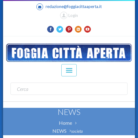
redazione@foggiacittaaperta.it
Login
NEWS
Home
NEWS
societa