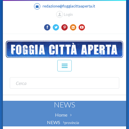
redazione@foggiacittaaperta.it
Login
NEWS
Home
NEWS
provincia