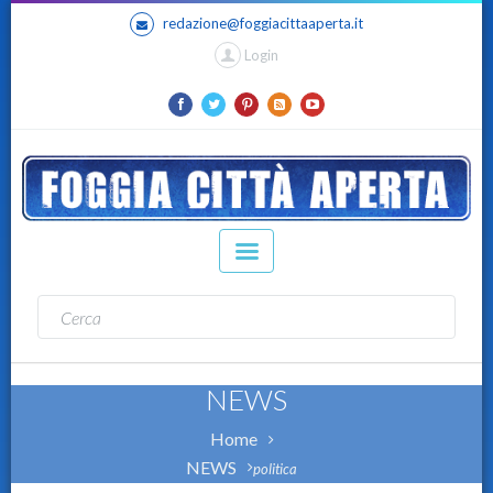
redazione@foggiacittaaperta.it
Login
NEWS
Home
NEWS
politica