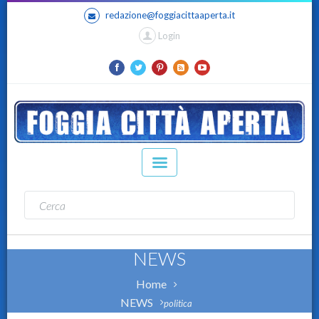
redazione@foggiacittaaperta.it
Login
NEWS
Home
NEWS
politica