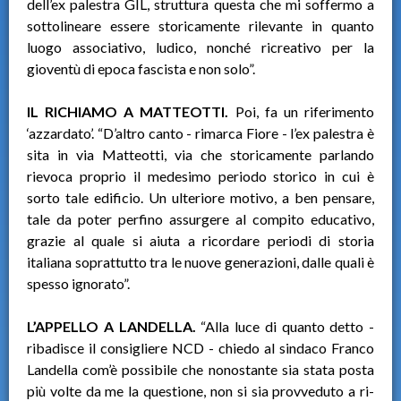
dell’ex palestra GIL, struttura questa che mi soffermo a
sottolineare essere storicamente rilevante in quanto
luogo associativo, ludico, nonché ricreativo per la
gioventù di epoca fascista e non solo”.
IL RICHIAMO A MATTEOTTI.
Poi, fa un riferimento
‘azzardato’. “D’altro canto - rimarca Fiore - l’ex palestra è
sita in via Matteotti, via che storicamente parlando
rievoca proprio il medesimo periodo storico in cui è
sorto tale edificio. Un ulteriore motivo, a ben pensare,
tale da poter perfino assurgere al compito educativo,
grazie al quale si aiuta a ricordare periodi di storia
italiana soprattutto tra le nuove generazioni, dalle quali è
spesso ignorato”.
L’APPELLO A LANDELLA.
“Alla luce di quanto detto -
ribadisce il consigliere NCD - chiedo al sindaco Franco
Landella com’è possibile che nonostante sia stata posta
più volte da me la questione, non si sia provveduto a ri-