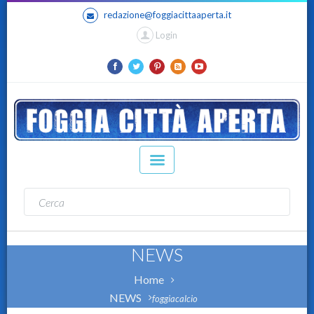
redazione@foggiacittaaperta.it
Login
NEWS
Home
NEWS
foggiacalcio