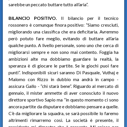
sarebbe un peccato buttare tutto all’aria”.
BILANCIO POSITIVO.
Il bilancio per il tecnico
rossonero è comunque finora positivo: “Siamo cresciuti,
migliorando una classifica che era deficitaria. Avremmo
però potuto fare meglio, evitando di buttare all’aria
qualche punto. A livello personale, sono uno che cerca di
migliorarsi sempre e non sono mai contento. Foggia ha
ambizioni alte ma dobbiamo guardare la realtà, la
speranza è di giocare le partite. Se le giochi puoi fare
punti”. Indisponibili sicuri saranno Di Pasquale, Vuthaj e
Malomo con Rizzo in dubbio ma andrà in campo -
assicura Gallo - “chi starà bene”. Riguardo al mercato di
gennaio, il mister ammette di aver conosciuto il nuovo
direttore sportivo Sapio ma “in questo momento ci sono
ancora partite da disputare e dobbiamo pensare a quelle.
C’è da migliorare la squadra, se sarà possibile lo faremo
altrimenti rimarremo così. La società è presente, il
presidente mi dimostra che è presente. Mi spiace per