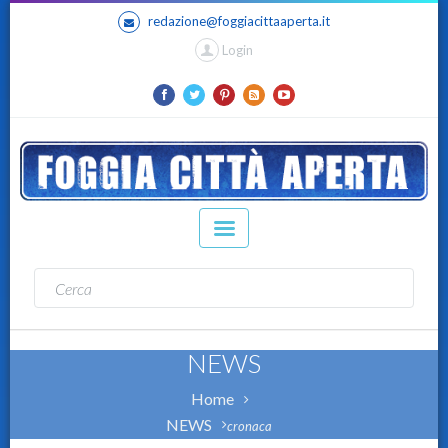
redazione@foggiacittaaperta.it
Login
NEWS
Home
NEWS
cronaca