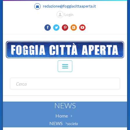
redazione@foggiacittaaperta.it
Login
NEWS
Home
NEWS
societa