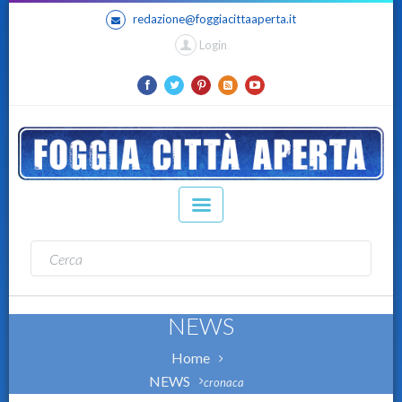
redazione@foggiacittaaperta.it
Login
NEWS
Home
NEWS
cronaca