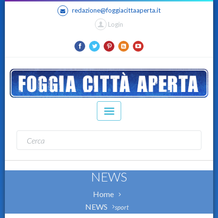
redazione@foggiacittaaperta.it
Login
NEWS
Home
NEWS
sport