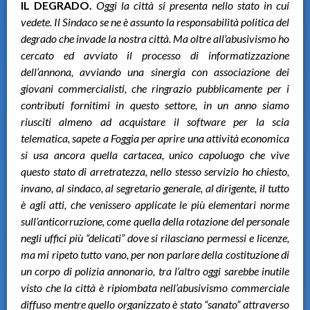
IL DEGRADO.
Oggi la città si presenta nello stato in cui
vedete. Il Sindaco se ne è assunto la responsabilità politica del
degrado che invade la nostra città. Ma oltre all’abusivismo ho
cercato ed avviato il processo di informatizzazione
dell’annona, avviando una sinergia con associazione dei
giovani commercialisti, che ringrazio pubblicamente per i
contributi fornitimi in questo settore, in un anno siamo
riusciti almeno ad acquistare il software per la scia
telematica, sapete a Foggia per aprire una attività economica
si usa ancora quella cartacea, unico capoluogo che vive
questo stato di arretratezza, nello stesso servizio ho chiesto,
invano, al sindaco, al segretario generale, al dirigente, il tutto
è agli atti, che venissero applicate le più elementari norme
sull’anticorruzione, come quella della rotazione del personale
negli uffici più “delicati” dove si rilasciano permessi e licenze,
ma mi ripeto tutto vano, per non parlare della costituzione di
un corpo di polizia annonario, tra l’altro oggi sarebbe inutile
visto che la città è ripiombata nell’abusivismo commerciale
diffuso mentre quello organizzato è stato “sanato” attraverso