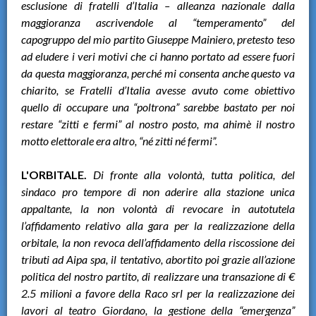
esclusione di fratelli d’Italia – alleanza nazionale dalla
maggioranza ascrivendole al “temperamento” del
capogruppo del mio partito Giuseppe Mainiero, pretesto teso
ad eludere i veri motivi che ci hanno portato ad essere fuori
da questa maggioranza, perché mi consenta anche questo va
chiarito, se Fratelli d’Italia avesse avuto come obiettivo
quello di occupare una “poltrona” sarebbe bastato per noi
restare “zitti e fermi” al nostro posto, ma ahimè il nostro
motto elettorale era altro, “né zitti né fermi”.
L'ORBITALE.
Di fronte alla volontà, tutta politica, del
sindaco pro tempore di non aderire alla stazione unica
appaltante, la non volontà di revocare in autotutela
l’affidamento relativo alla gara per la realizzazione della
orbitale, la non revoca dell’affidamento della riscossione dei
tributi ad Aipa spa, il tentativo, abortito poi grazie all’azione
politica del nostro partito, di realizzare una transazione di €
2.5 milioni a favore della Raco srl per la realizzazione dei
lavori al teatro Giordano, la gestione della “emergenza”