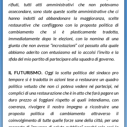
rifiuti, tutti atti amministrativi che non potevamo
assecondare, sono state queste scelte amministrative che ci
hanno indotti ad abbandonare la maggioranza, scelte
restaurative che confliggono con la proposta politica di
cambiamento che si è plasticamente tradotta,
immediatamente dopo le elezioni, con la nomina di una
giunta che non avesse “incrostazioni” col passato alla quale
abbiamo aderito con entusiasmo ed io accolsi l’invito e la
sfida del mio partito di partecipare alla squadra di governo.
IL FUTURISMO.
Oggi la scelta politica del sindaco pro
tempore si è tradotta in azioni tese a restaurare un quadro
politico vetusto che non ci poteva vedere né partecipi, né
complici di una restaurazione che è in atto che farà pagare un
duro prezzo ai foggiani rispetto ai quali intendiamo, con
coerenza, rivolgere il nostro impegno a ricostruire una
proposta politica di cambiamento attraverso il
coinvolgimento di tutte quelle forze sane della città, per una
proposta di “governo di salute pubblica” perché solo così la