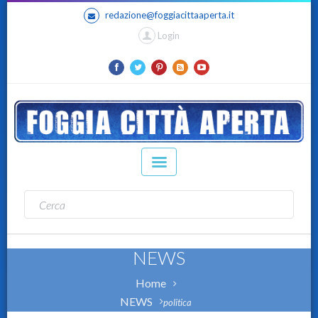
redazione@foggiacittaaperta.it
Login
NEWS
Home
NEWS
politica