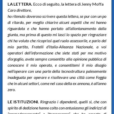
LA LETTERA.
Ecco di seguito, la lettera di Jenny Moffa
Caro direttore,
ho ritenuto doveroso scrivere questa lettera, se pur con un po
di ritardo, per meglio chiarire alcuni aspetti che mi hanno
riguardata e che hanno portato all’allontanamento dalla
giunta, ma prima di questo mi lasci lo spazio per ringraziare
chi ha voluto che ricoprissi quel ruolo assessorile, e parlo del
mio partito, Fratelli d’Italia-Alleanza Nazionale, a voi
operatori dell’informazione che siete stati per me motivo
d’orgoglio, avete sempre consentito alla opinione pubblica di
conoscere il mio operato, e consentitemi il mio disagio
nell’operare con una parte della tecnostruttura palesemente
inadeguata per operare e risollevare una città come Foggia
che in alcuni settori, come nel caso della ex annona, è all’anno
zero.
LE ISTITUZIONI.
Ringrazio i dipendenti, quelli si, che con
spirito di dedizione hanno colto con entusiasmo gli indirizzi di
“ammodernamento” e "trasparenza” che ho cercato di