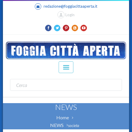
redazione@foggiacittaaperta.it
Login
NEWS
Home
NEWS
societa