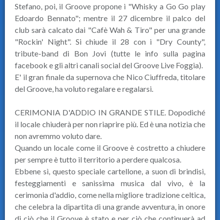
Stefano, poi, il Groove propone i "Whisky a Go Go play
Edoardo Bennato"; mentre il 27 dicembre il palco del
club sarà calcato dai "Cafè Wah & Tiro" per una grande
"Rockin' Night". Si chiude il 28 con i "Dry County",
tribute-band di Bon Jovi (tutte le info sulla pagina
facebook e gli altri canali social del Groove Live Foggia).
E' il gran finale da supernova che Nico Ciuffreda, titolare
del Groove, ha voluto regalare e regalarsi.
CERIMONIA D'ADDIO IN GRANDE STILE. Dopodiché
il locale chiuderà per non riaprire più. Ed è una notizia che
non avremmo voluto dare.
Quando un locale come il Groove è costretto a chiudere
per sempre è tutto il territorio a perdere qualcosa.
Ebbene sì, questo speciale cartellone, a suon di brindisi,
festeggiamenti e sanissima musica dal vivo, è la
cerimonia d'addio, come nella migliore tradizione celtica,
che celebra la dipartita di una grande avventura, in onore
di ciò che il Groove è stato e per ciò che continuerà ad