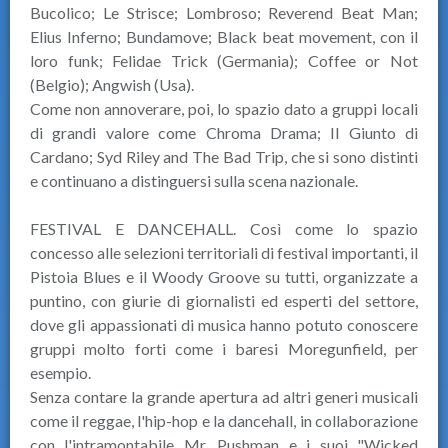
Bucolico; Le Strisce; Lombroso; Reverend Beat Man;
Elius Inferno; Bundamove; Black beat movement, con il
loro funk; Felidae Trick (Germania); Coffee or Not
(Belgio); Angwish (Usa).
Come non annoverare, poi, lo spazio dato a gruppi locali
di grandi valore come Chroma Drama; Il Giunto di
Cardano; Syd Riley and The Bad Trip, che si sono distinti
e continuano a distinguersi sulla scena nazionale.
FESTIVAL E DANCEHALL. Così come lo spazio
concesso alle selezioni territoriali di festival importanti, il
Pistoia Blues e il Woody Groove su tutti, organizzate a
puntino, con giurie di giornalisti ed esperti del settore,
dove gli appassionati di musica hanno potuto conoscere
gruppi molto forti come i baresi Moregunfield, per
esempio.
Senza contare la grande apertura ad altri generi musicali
come il reggae, l'hip-hop e la dancehall, in collaborazione
con l'intramontabile Mr. Pushman e i suoi "Wicked