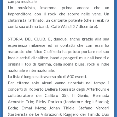
campo musicale.
Un musicista, insomma, prima ancora che un
imprenditore, con il rock che scorre nelle vene. Un
chitarrista raffinato, un cantante potente (che si esibirà
con la sua ottima band, i Cafè Wah, il 27 dicembre).
STORIA DEL CLUB. E', dunque, anche grazie alla sua
esperienza milanese ed ai contatti che con essa ha
maturato che Nico Ciuffreda ha potuto portare nel suo
locale artisti di calibro, band e progetti musicali inediti e
originali, top di gamma, della scena blues, rock e indie
nazionale e internazionale.
La lista è lunga e attraversa più di 600 eventi.
Per citarne solo alcuni vanno ricordati nel tempo i
concerti di Roberto Dellera (bassista degli Afterhours e
collaboratore dei Calibro 35); Il Genio; Bermuda
Acoustic Trio; Ricky Portera (fondatore degli Stadio);
Edda; Ermal Meta; Johan Thiele; Stefano Verderi
(tastierista de Le Vibrazioni); Ruggero dei Timidi; Duo