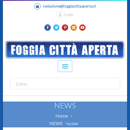
redazione@foggiacittaaperta.it
Login
NEWS
Home
NEWS
societa