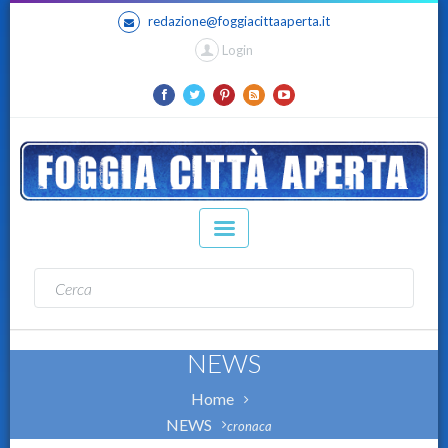
redazione@foggiacittaaperta.it
Login
NEWS
Home
NEWS
cronaca