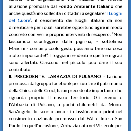
all’azione promossa dal
Fondo Ambiente Italiano
che
anche quest’anno sollecita i cittadini a segnalare
‘I Luoghi
del Cuore’
, il censimento dei luoghi italiani da non
dimenticare per i quali sarebbe opportuno agire in modo
concreto con veri e proprio interventi di recupero. “Non
lasciamoci sconfiggere dalla pigrizia, - sottolinea
Mancini - con un piccolo gesto possiamo fare una cosa
molto importante!”. I foggiani residenti e quelli emigrati
sono allertati. Ciascuno, nel piccolo, può dare il suo
contributo.
IL PRECEDENTE: L'ABBAZIA DI PULSANO
- L’azione
promossa dal gruppo facebook per tutelare il patrimonio
della Chiesa delle Croci, ha un precedente importante che
riguarda proprio il nostro territorio. Gli eremo e
l'Abbazia di Pulsano, a pochi chilometri da Monte
San’Angelo, lo scorso anno si classificarono primi nel
censimento nazionale promosso dal FAI e Intesa San
Paolo. In quell’occasione, l’Abbazia nata nel VI secolo per