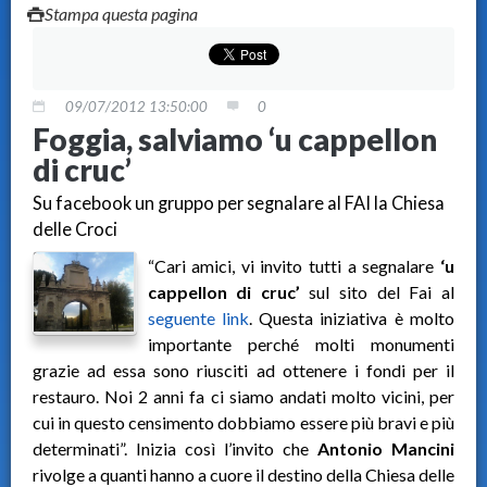
Stampa questa pagina
09/07/2012 13:50:00
0
Foggia, salviamo ‘u cappellon
di cruc’
Su facebook un gruppo per segnalare al FAI la Chiesa
delle Croci
“Cari amici, vi invito tutti a segnalare
‘u
cappellon di cruc’
sul sito del Fai al
seguente link
. Questa iniziativa è molto
importante perché molti monumenti
grazie ad essa sono riusciti ad ottenere i fondi per il
restauro. Noi 2 anni fa ci siamo andati molto vicini, per
cui in questo censimento dobbiamo essere più bravi e più
determinati”. Inizia così l’invito che
Antonio Mancini
rivolge a quanti hanno a cuore il destino della Chiesa delle