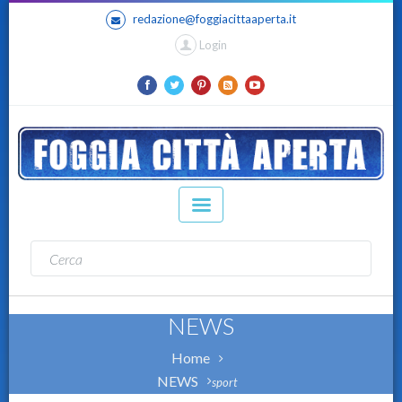
redazione@foggiacittaaperta.it
Login
NEWS
Home
NEWS
sport