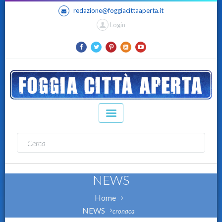
redazione@foggiacittaaperta.it
Login
NEWS
Home
NEWS
cronaca