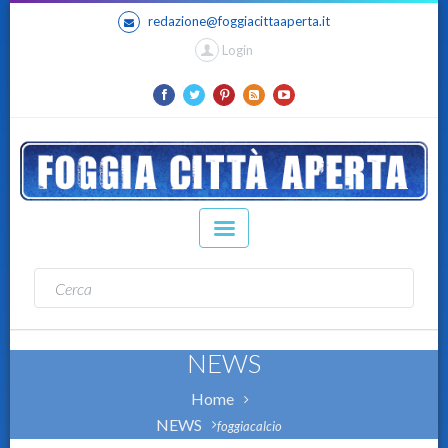
redazione@foggiacittaaperta.it
Login
NEWS
Home
NEWS
foggiacalcio