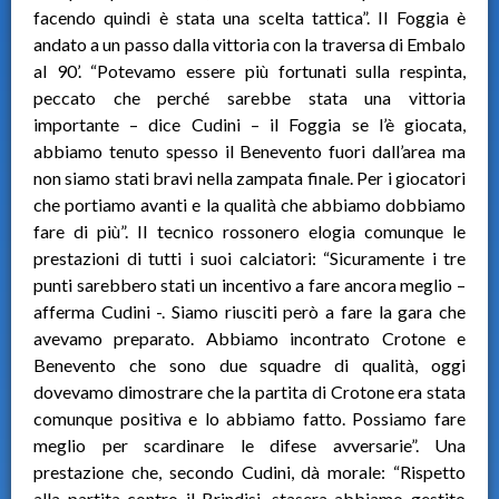
facendo quindi è stata una scelta tattica”. Il Foggia è
andato a un passo dalla vittoria con la traversa di Embalo
al 90’. “Potevamo essere più fortunati sulla respinta,
peccato che perché sarebbe stata una vittoria
importante – dice Cudini – il Foggia se l’è giocata,
abbiamo tenuto spesso il Benevento fuori dall’area ma
non siamo stati bravi nella zampata finale. Per i giocatori
che portiamo avanti e la qualità che abbiamo dobbiamo
fare di più”. Il tecnico rossonero elogia comunque le
prestazioni di tutti i suoi calciatori: “Sicuramente i tre
punti sarebbero stati un incentivo a fare ancora meglio –
afferma Cudini -. Siamo riusciti però a fare la gara che
avevamo preparato. Abbiamo incontrato Crotone e
Benevento che sono due squadre di qualità, oggi
dovevamo dimostrare che la partita di Crotone era stata
comunque positiva e lo abbiamo fatto. Possiamo fare
meglio per scardinare le difese avversarie”. Una
prestazione che, secondo Cudini, dà morale: “Rispetto
alla partita contro il Brindisi, stasera abbiamo gestito