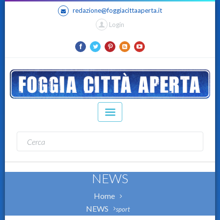
redazione@foggiacittaaperta.it
Login
NEWS
Home
NEWS
sport