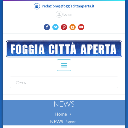
redazione@foggiacittaaperta.it
Login
NEWS
Home
NEWS
sport