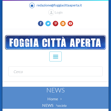
redazione@foggiacittaaperta.it
Login
NEWS
Home
NEWS
societa