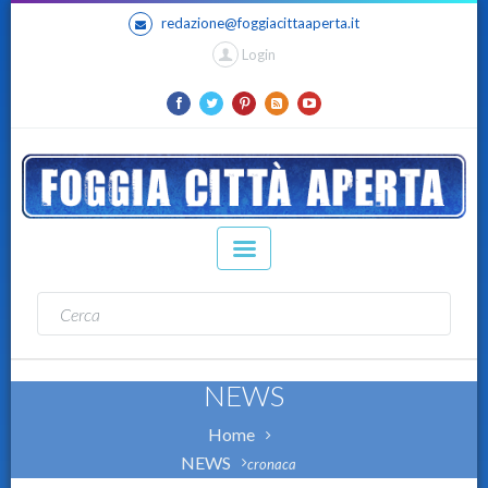
redazione@foggiacittaaperta.it
Login
NEWS
Home
NEWS
cronaca