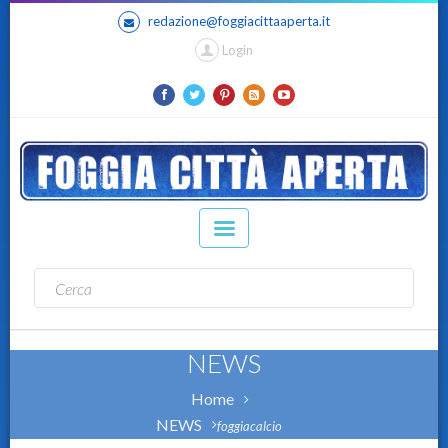
redazione@foggiacittaaperta.it
Login
NEWS
Home
NEWS
foggiacalcio