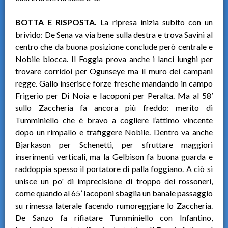
BOTTA E RISPOSTA.
La ripresa inizia subito con un
brivido: De Sena va via bene sulla destra e trova Savini al
centro che da buona posizione conclude però centrale e
Nobile blocca. Il Foggia prova anche i lanci lunghi per
trovare corridoi per Ogunseye ma il muro dei campani
regge. Gallo inserisce forze fresche mandando in campo
Frigerio per Di Noia e Iacoponi per Peralta. Ma al 58’
sullo Zaccheria fa ancora più freddo: merito di
Tumminiello che è bravo a cogliere l’attimo vincente
dopo un rimpallo e trafiggere Nobile. Dentro va anche
Bjarkason per Schenetti, per sfruttare maggiori
inserimenti verticali, ma la Gelbison fa buona guarda e
raddoppia spesso il portatore di palla foggiano. A ciò si
unisce un po' di imprecisione di troppo dei rossoneri,
come quando al 65’ Iacoponi sbaglia un banale passaggio
su rimessa laterale facendo rumoreggiare lo Zaccheria.
De Sanzo fa rifiatare Tumminiello con Infantino,