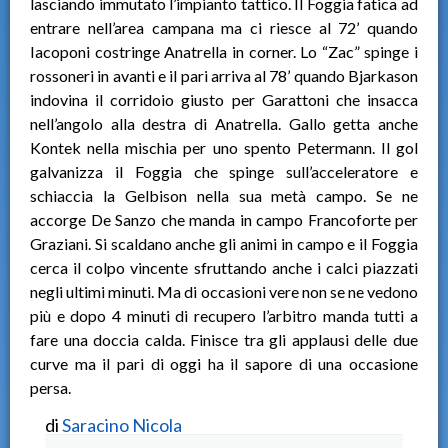
lasciando immutato l’impianto tattico. Il Foggia fatica ad
entrare nell’area campana ma ci riesce al 72’ quando
Iacoponi costringe Anatrella in corner. Lo “Zac” spinge i
rossoneri in avanti e il pari arriva al 78’ quando Bjarkason
indovina il corridoio giusto per Garattoni che insacca
nell’angolo alla destra di Anatrella. Gallo getta anche
Kontek nella mischia per uno spento Petermann. Il gol
galvanizza il Foggia che spinge sull’acceleratore e
schiaccia la Gelbison nella sua metà campo. Se ne
accorge De Sanzo che manda in campo Francoforte per
Graziani. Si scaldano anche gli animi in campo e il Foggia
cerca il colpo vincente sfruttando anche i calci piazzati
negli ultimi minuti. Ma di occasioni vere non se ne vedono
più e dopo 4 minuti di recupero l’arbitro manda tutti a
fare una doccia calda. Finisce tra gli applausi delle due
curve ma il pari di oggi ha il sapore di una occasione
persa.
di
Saracino Nicola