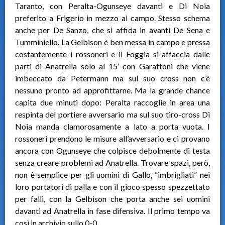
Taranto, con Peralta-Ogunseye davanti e Di Noia
preferito a Frigerio in mezzo al campo. Stesso schema
anche per De Sanzo, che si affida in avanti De Sena e
Tumminiello. La Gelbison è ben messa in campo e pressa
costantemente i rossoneri e il Foggia si affaccia dalle
parti di Anatrella solo al 15’ con Garattoni che viene
imbeccato da Petermann ma sul suo cross non c’è
nessuno pronto ad approfittarne. Ma la grande chance
capita due minuti dopo: Peralta raccoglie in area una
respinta del portiere avversario ma sul suo tiro-cross Di
Noia manda clamorosamente a lato a porta vuota. I
rossoneri prendono le misure all’avversario e ci provano
ancora con Ogunseye che colpisce debolmente di testa
senza creare problemi ad Anatrella. Trovare spazi, però,
non è semplice per gli uomini di Gallo, “imbrigliati” nei
loro portatori di palla e con il gioco spesso spezzettato
per falli, con la Gelbison che porta anche sei uomini
davanti ad Anatrella in fase difensiva. Il primo tempo va
così in archivio sullo 0-0.