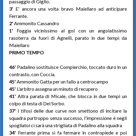
passaggio di Giglio.
3'
E' ancora una volta bravo Maiellaro ad anticipare
Ferrante.
2'
Ammonito Cassandro
1'
Foggia vicinissimo al gol con un angolatissimo
rasoterra da fuori di Agnelli, parato in due tempi da
Maiellaro
PRIMO TEMPO
46'
Padalino sostituisce Compierchio, toccato duro in un
contrasto, con Coccia.
45'
Ammonito Gatta per un fallo a centrocampo
45'
L'arbitro assegna un minuto di recupero
41'
Altra parata di Micale, che blocca in due tempi un
colpo di testa di Del Sorbo.
37'
I tifosi delle due curve non smettono di incitare la
squadra purtroppo senza successo, l'impressione è negli
spogliatoi ci sarà una strigliata di Padalino alla squadra
34'
Ferrante prima si fa fermare in contropiede e poi