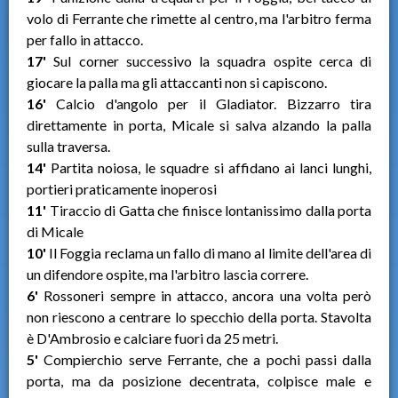
volo di Ferrante che rimette al centro, ma l'arbitro ferma
per fallo in attacco.
17'
Sul corner successivo la squadra ospite cerca di
giocare la palla ma gli attaccanti non si capiscono.
16'
Calcio d'angolo per il Gladiator. Bizzarro tira
direttamente in porta, Micale si salva alzando la palla
sulla traversa.
14'
Partita noiosa, le squadre si affidano ai lanci lunghi,
portieri praticamente inoperosi
11'
Tiraccio di Gatta che finisce lontanissimo dalla porta
di Micale
10'
Il Foggia reclama un fallo di mano al limite dell'area di
un difendore ospite, ma l'arbitro lascia correre.
6'
Rossoneri sempre in attacco, ancora una volta però
non riescono a centrare lo specchio della porta. Stavolta
è D'Ambrosio e calciare fuori da 25 metri.
5'
Compierchio serve Ferrante, che a pochi passi dalla
porta, ma da posizione decentrata, colpisce male e