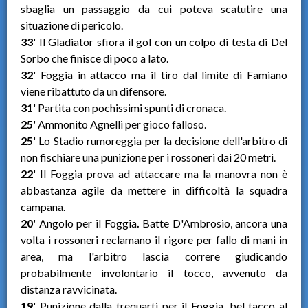
sbaglia un passaggio da cui poteva scatutire una
situazione di pericolo.
33'
Il Gladiator sfiora il gol con un colpo di testa di Del
Sorbo che finisce di poco a lato.
32'
Foggia in attacco ma il tiro dal limite di Famiano
viene ribattuto da un difensore.
31'
Partita con pochissimi spunti di cronaca.
25'
Ammonito Agnelli per gioco falloso.
25'
Lo Stadio rumoreggia per la decisione dell'arbitro di
non fischiare una punizione per i rossoneri dai 20 metri.
22'
Il Foggia prova ad attaccare ma la manovra non è
abbastanza agile da mettere in difficoltà la squadra
campana.
20'
Angolo per il Foggia
.
Batte D'Ambrosio, ancora una
volta i rossoneri reclamano il rigore per fallo di mani in
area, ma l'arbitro lascia correre giudicando
probabilmente involontario il tocco, avvenuto da
distanza ravvicinata.
19'
Punizione dalla trequarti per il Foggia, bel tacco al