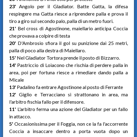
23'
Angolo per il Gladiator. Batte Gatta, la difesa
respingere ma Gatta riesce a riprendere palla e prova il
tiro a giro sul secondo palo, palla di un metro fuori.
21'
Bel cross di Agostinone, maiellario anticipa Coccia
che provava a colpire di testa
20'
D'Ambrosio sfiora il gol su punizione dai 25 metri,
palla di poco alla destra di Maiellaro.
15'
Nel Gladiator Tortora prende il posto di Bizzarro.
14'
Pastriccio di Loiacono che rischia di perdere palla in
area, poi per fortuna riesce a rimediare dando palla a
Micale
13'
Padalino fa entrare Agostinone al posto di Ferrante
12'
Giglio e Terracciano si strattonano in area, ma
l'arbitro fischia fallo per il difensore.
11'
L'arbitro ferma una azione del Gladiator per un fallo
in attacco.
5'
Occasionissima per il Foggia, non ce la fa l'accorrente
Coccia a insaccare dentro a porta vuota dopo un