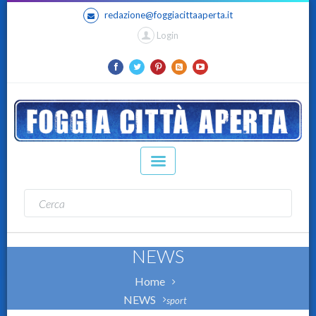
redazione@foggiacittaaperta.it
Login
NEWS
Home
NEWS
sport