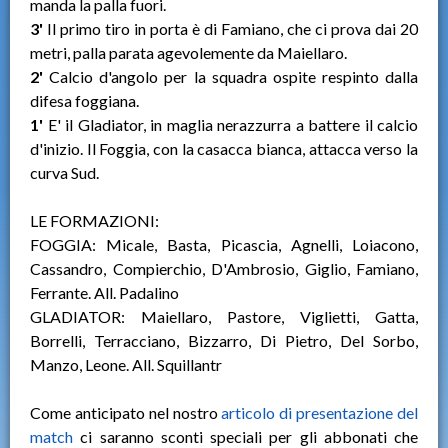
manda la palla fuori.
3'
Il primo tiro in porta è di Famiano, che ci prova dai 20
metri, palla parata agevolemente da Maiellaro.
2'
Calcio d'angolo per la squadra ospite respinto dalla
difesa foggiana.
1'
E' il Gladiator, in maglia nerazzurra a battere il calcio
d'inizio. Il Foggia, con la casacca bianca, attacca verso la
curva Sud.
LE FORMAZIONI:
FOGGIA: Micale, Basta, Picascia, Agnelli, Loiacono,
Cassandro, Compierchio, D'Ambrosio, Giglio, Famiano,
Ferrante. All. Padalino
GLADIATOR: Maiellaro, Pastore, Viglietti, Gatta,
Borrelli, Terracciano, Bizzarro, Di Pietro, Del Sorbo,
Manzo, Leone. All. Squillantr
Come anticipato nel nostro
articolo di presentazione del
match
ci saranno sconti speciali per gli abbonati che