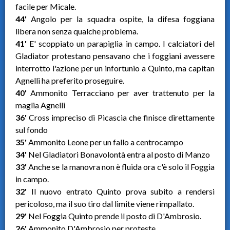
facile per Micale.
44'
Angolo per la squadra ospite, la difesa foggiana
libera non senza qualche problema.
41'
E' scoppiato un parapiglia in campo. I calciatori del
Gladiator protestano pensavano che i foggiani avessere
interrotto l'azione per un infortunio a Quinto, ma capitan
Agnelli ha preferito proseguire.
40'
Ammonito Terracciano per aver trattenuto per la
maglia Agnelli
36'
Cross impreciso di Picascia che finisce direttamente
sul fondo
35'
Ammonito Leone per un fallo a centrocampo
34'
Nel Gladiatori Bonavolontà entra al posto di Manzo
33'
Anche se la manovra non è fluida ora c'è solo il Foggia
in campo.
32'
Il nuovo entrato Quinto prova subito a rendersi
pericoloso, ma il suo tiro dal limite viene rimpallato.
29'
Nel Foggia Quinto prende il posto di D'Ambrosio.
26'
Ammonito D'Ambrosio per proteste