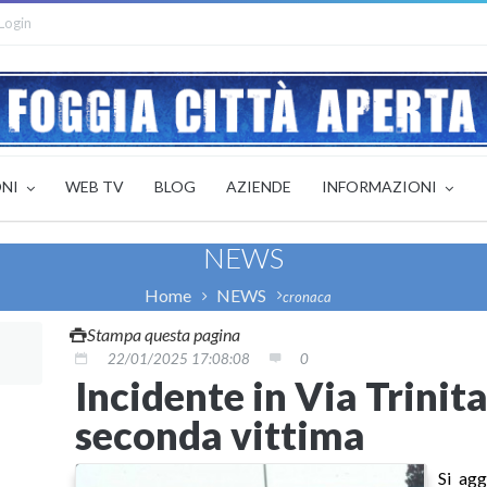
Login
ONI
WEB TV
BLOG
AZIENDE
INFORMAZIONI
NEWS
Home
NEWS
cronaca
Stampa questa pagina
22/01/2025 17:08:08
0
Incidente in Via Trinita
seconda vittima
Si agg