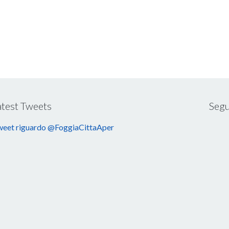
atest Tweets
Segu
eet riguardo @FoggiaCittaAper