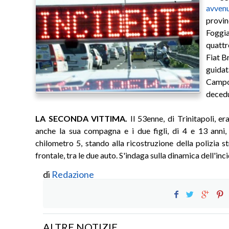
avven
provinc
Foggia
quattr
Fiat B
guida
Campo
decedu
LA SECONDA VITTIMA.
Il 53enne, di Trinitapoli, er
anche la sua compagna e i due figli, di 4 e 13 anni, c
chilometro 5, stando alla ricostruzione della polizia 
frontale, tra le due auto. S'indaga sulla dinamica dell'inci
di
Redazione
ALTRE NOTIZIE