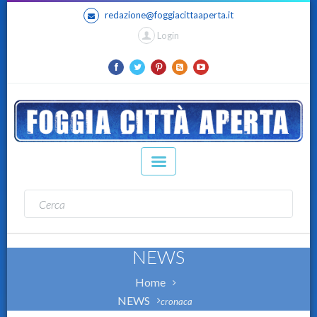
redazione@foggiacittaaperta.it
Login
NEWS
Home
NEWS
cronaca