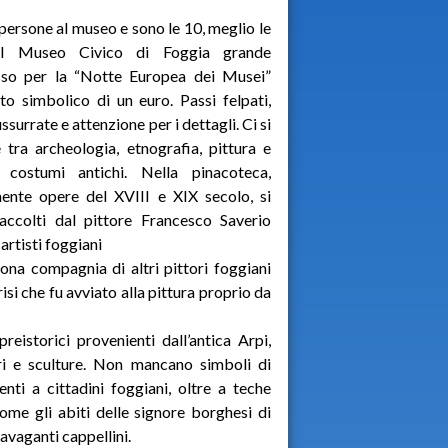
persone al museo e sono le 10, meglio le
l Museo Civico di Foggia grande
sso per la “Notte Europea dei Musei”
tto simbolico di un euro. Passi felpati,
ssurrate e attenzione per i dettagli. Ci si
tra archeologia, etnografia, pittura e
 costumi antichi. Nella pinacoteca,
ente opere del XVIII e XIX secolo, si
accolti dal pittore Francesco Saverio
artisti foggiani
uona compagnia di altri pittori foggiani
i che fu avviato alla pittura proprio da
eistorici provenienti dall’antica Arpi,
ri e sculture. Non mancano simboli di
ti a cittadini foggiani, oltre a teche
come gli abiti delle signore borghesi di
ravaganti cappellini.