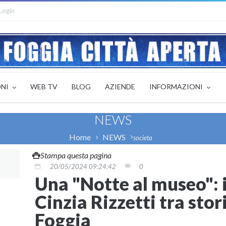
Login
ONI
WEB TV
BLOG
AZIENDE
INFORMAZIONI
NEWS
Home
NEWS
societa
Stampa questa pagina
20/05/2024 09:24:42
0
Una "Notte al museo": i
Cinzia Rizzetti tra stor
Foggia