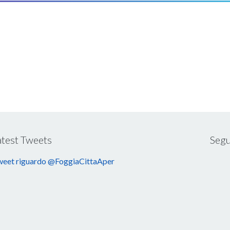
atest Tweets
Segu
eet riguardo @FoggiaCittaAper