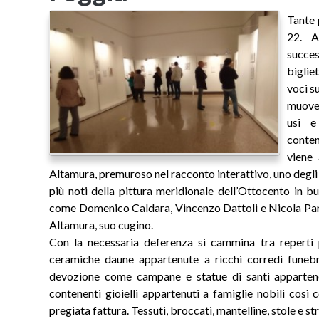
Tante 
22. A
succe
biglie
voci su
muove 
usi e
conten
viene 
Altamura, premuroso nel racconto interattivo, uno degli 
più noti della pittura meridionale dell’Ottocento in b
come Domenico Caldara, Vincenzo Dattoli e Nicola Paris
Altamura, suo cugino.
Con la necessaria deferenza si cammina tra reperti pr
ceramiche daune appartenute a ricchi corredi funeb
devozione come campane e statue di santi appartenen
contenenti gioielli appartenuti a famiglie nobili così 
pregiata fattura. Tessuti, broccati, mantelline, stole e st