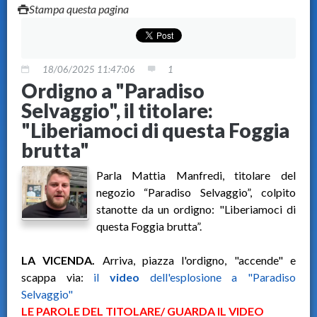
Stampa questa pagina
18/06/2025 11:47:06
1
Ordigno a "Paradiso
Selvaggio", il titolare:
"Liberiamoci di questa Foggia
brutta"
Parla Mattia Manfredi, titolare del
negozio “Paradiso Selvaggio”, colpito
stanotte da un ordigno: "Liberiamoci di
questa Foggia brutta”.
LA VICENDA.
Arriva, piazza l'ordigno, "accende" e
scappa via:
il
video
dell'esplosione a "Paradiso
Selvaggio"
LE PAROLE DEL TITOLARE/ GUARDA IL VIDEO