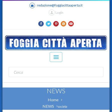
redazione@foggiacittaaperta.it
Login
NEWS
Home
NEWS
societa