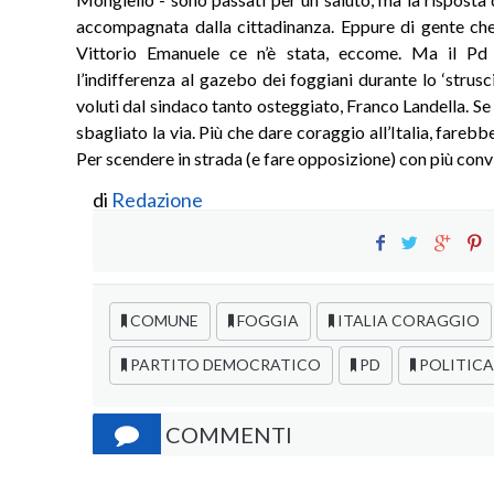
accompagnata dalla cittadinanza. Eppure di gente ch
Vittorio Emanuele ce n’è stata, eccome. Ma il Pd
l’indifferenza al gazebo dei foggiani durante lo ‘strusci
voluti dal sindaco tanto osteggiato, Franco Landella. Se 
sbagliato la via. Più che dare coraggio all’Italia, farebb
Per scendere in strada (e fare opposizione) con più conv
di
Redazione
COMUNE
FOGGIA
ITALIA CORAGGIO
PARTITO DEMOCRATICO
PD
POLITICA
COMMENTI