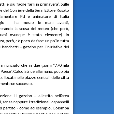
tti è più facile farli in primavera”. Sulle
e del Corriere della Sera, Ettore Rosato
lamentare Pd e animatore di Italia
ggio – ha messo le mani avanti,
verando la scusa del meteo (che però,
 quasi ovunque è stato clemente). In
za, però, c’è poco da fare: un po’ in tutta
, i banchetti – gazebo per l'iniziativa del
annunciato che in due giorni “770mila
 Paese”. Calcolatrice alla mano, poco più
llocati nelle piazze centrali delle città
amente un successo.
ione. Il gazebo – allestito nell’area
, senza neppure i tradizionali capannelli
ig del partito - come ad esempio, Colomba
 addetti ai lavori e politici non è stata