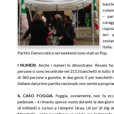
banche
colonn
– par
cora
rispol
ieri,
sostan
Italia
Partito Democratico nel weekend sono stati un flop.
I NUMERI.
Anche i numeri lo dimostrano: Rosato ha 
persone si sono incontrate nei 2113 banchetti in tutto il
di 360 persone a gazebo, in due gorni. E per banchetti co
italiane dal primo partito nazionale, non sembra propri
IL CASO FOGGIA.
Foggia, ovviamente, non fa eccez
pedonale – è rimasto spesso vuoto durante la due giorni
di militanti o curiosi a ‘riempire’ l’area. Un po' di b
Mongiello - sono passati per un saluto, ma la risposta di