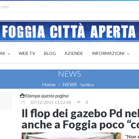
Login
ONI
WEB TV
BLOG
AZIENDE
INFORMAZIONI
NEWS
Home
NEWS
politica
Stampa questa pagina
07/12/2015 11:22:46
0
Il flop dei gazebo Pd ne
anche a Foggia poco “c
“Non è