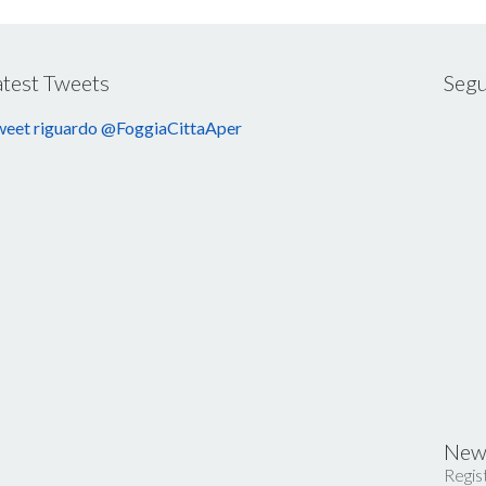
atest Tweets
Segu
eet riguardo @FoggiaCittaAper
News
Regist