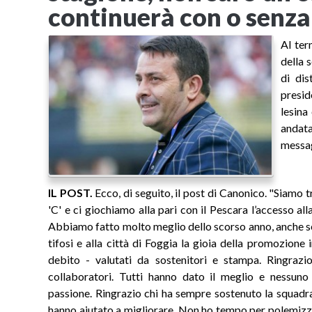
continuerà con o senza
Al ter
della 
di dis
presid
lesina
andata
messag
IL POST.
Ecco, di seguito, il post di Canonico. "Siamo t
'C' e ci giochiamo alla pari con il Pescara l’accesso alla
Abbiamo fatto molto meglio dello scorso anno, anche s
tifosi e alla città di Foggia la gioia della promozione
debito - valutati da sostenitori e stampa. Ringrazio
collaboratori. Tutti hanno dato il meglio e nessuno
passione. Ringrazio chi ha sempre sostenuto la squadra
hanno aiutato a migliorare. Non ho tempo per polemizza