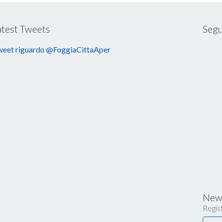
atest Tweets
Segu
eet riguardo @FoggiaCittaAper
News
Regist