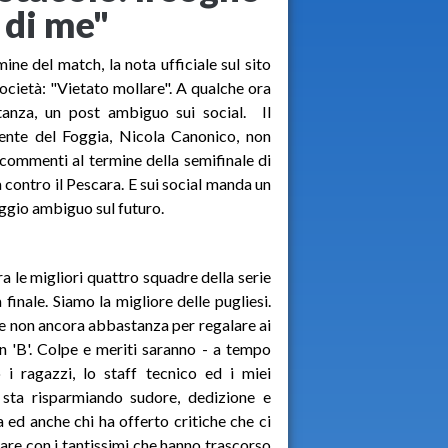
 di me"
mine del match, la nota ufficiale sul sito
società: "Vietato mollare". A qualche ora
tanza, un post ambiguo sui social. Il
ente del Foggia, Nicola Canonico, non
 commenti al termine della semifinale di
 contro il Pescara. E sui social manda un
gio ambiguo sul futuro.
ra le migliori quattro squadre della serie
 finale. Siamo la migliore delle pugliesi.
e non ancora abbastanza per regalare ai
 in 'B'. Colpe e meriti saranno - a tempo
 i ragazzi, lo staff tecnico ed i miei
 sta risparmiando sudore, dedizione e
 ed anche chi ha offerto critiche che ci
re con i tantissimi che hanno trascorso