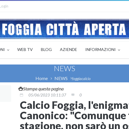
Login
ONI
WEB TV
BLOG
AZIENDE
INFORMAZIONI
NEWS
Home
NEWS
foggiacalcio
Stampa questa pagina
05/06/2023 10:11:37
0
Calcio Foggia, l'enigma
Canonico: "Comunque f
stagione, non sarò un o