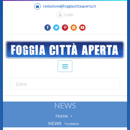
redazione@foggiacittaaperta.it
Login
NEWS
Home
NEWS
cronaca