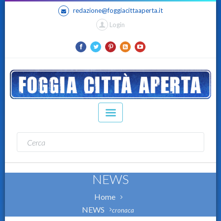
redazione@foggiacittaaperta.it
Login
NEWS
Home
NEWS
cronaca