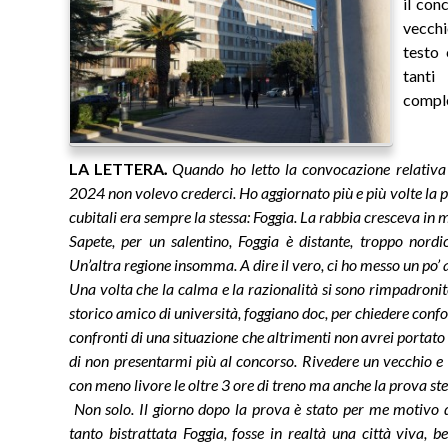
il con
vecchi
testo 
tanti
comple
LA LETTERA
.
Quando ho letto la convocazione relativa a
2024 non volevo crederci. Ho aggiornato più e più volte la p
cubitali era sempre la stessa: Foggia. La rabbia cresceva in
Sapete, per un salentino, Foggia è distante, troppo nordic
Un’altra regione insomma. A dire il vero, ci ho messo un po’ 
Una volta che la calma e la razionalità si sono rimpadroni
storico amico di università, foggiano doc, per chiedere confo
confronti di una situazione che altrimenti non avrei porta
di non presentarmi più al concorso. Rivedere un vecchio e
con meno livore le oltre 3 ore di treno ma anche la prova ste
Non solo. Il giorno dopo la prova è stato per me motivo d
tanto bistrattata Foggia, fosse in realtà una città viva, 