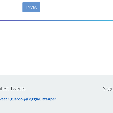
INVIA
atest Tweets
Segu
eet riguardo @FoggiaCittaAper