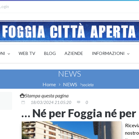
Login
ONI
WEB TV
BLOG
AZIENDE
INFORMAZIONI
NEWS
Home
NEWS
societa
Stampa questa pagina
18/03/2024 21:05:20
0
… Né per Foggia né per 
Ricev
nostro