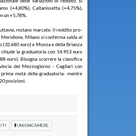
azionale delle variazioni di reddito. Si
amo (+4,80%), Caltanissetta (+4,75%),
on un +5,78%.
uttavia, restano marcate. Il reddito pro-
el Meridione. Milano si conferma salda al
o (32.680 euro) e Monza e della Brianza
 chiude la graduatoria con 14.953 euro
8 euro). Bisogna scorrere la classifica
ovincia del Mezzogiorno - Cagliari con
a prima metà della graduatoria- mentre
20 posizioni.
ITI
UNIONCAMERE