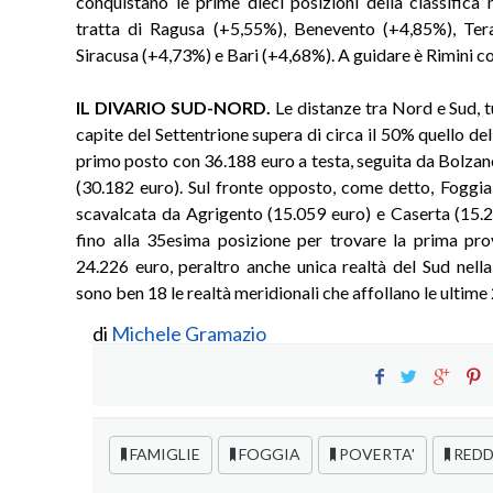
conquistano le prime dieci posizioni della classifica n
tratta di Ragusa (+5,55%), Benevento (+4,85%), Ter
Siracusa (+4,73%) e Bari (+4,68%). A guidare è Rimini c
IL DIVARIO SUD-NORD.
Le distanze tra Nord e Sud, t
capite del Settentrione supera di circa il 50% quello d
primo posto con 36.188 euro a testa, seguita da Bolzan
(30.182 euro). Sul fronte opposto, come detto, Foggia
scavalcata da Agrigento (15.059 euro) e Caserta (15.28
fino alla 35esima posizione per trovare la prima pr
24.226 euro, peraltro anche unica realtà del Sud nell
sono ben 18 le realtà meridionali che affollano le ultime 
di
Michele Gramazio
FAMIGLIE
FOGGIA
POVERTA'
REDD