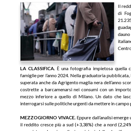
Il red
di Fog
21.235
guadag
dauno 
italia
Centro
LA CLASSIFICA.
È una fotografia impietosa quella c
famiglie per l’anno 2024. Nella graduatoria pubblicata,
superata anche da Agrigento maglia nera dell’anno scors
costrette a barcamenarsi nei consumi con un importo
mezzo inferiore a quello di Milano. Un dato che lasci
interrogarsi sulle politiche urgenti da mettere in campo
MEZZOGIORNO VIVACE.
Eppure dall’analisi emerge
il reddito cresce più a sud (+3,38%) che a nord (2,24%)