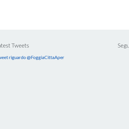
atest Tweets
Segu
eet riguardo @FoggiaCittaAper