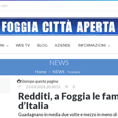
Login
ONI
WEB TV
BLOG
AZIENDE
INFORMAZIONI
NEWS
Home
NEWS
cronaca
Stampa questa pagina
21/03/2026 20:30:55
0
Redditi, a Foggia le fa
d’Italia
Guadagnano in media due volte e mezzo in meno di