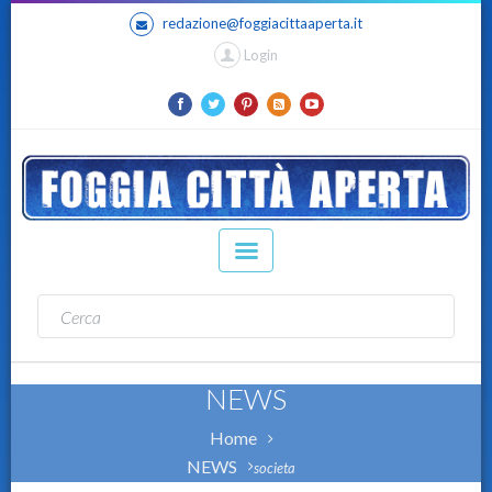
redazione@foggiacittaaperta.it
Login
NEWS
Home
NEWS
societa