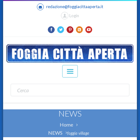
redazione@foggiacittaaperta.it
Login
NEWS
Home
NEWS
foggia village