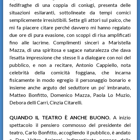
fedifraghe di una coppia di coniugi, presenta delle
situazioni esilaranti, sottolineate da tempi comici
semplicemente irresistibili. Sette gli attori sul palco, che
mi fa piacere citare perché davvero mi hanno regalato
due ore di pura evasione, con scoppi di risa amplificati
fino alle lacrime. Complimenti sinceri a Maristella
Mazza, di una spiritosa e sagace naturalezza che dava
l’esatta impressione che stesse lì a dialogare con noi del
pubblico, e non a recitare, Antonio Cappiello, nota
celebrità della comicità foggiana, che incarna
fisicamente in modo egregio il personaggio bonario e
insieme anche arguto del seduttore un po’ imbranato,
Matteo Bonfitto, Domenico Mazza, Paola Lo Muzio,
Debora delli Carri, Cinzia Citarelli.
QUANDO IL TEATRO È ANCHE BUONO.
A inizio
spettacolo il pensiero commosso del presidente del
teatro, Carlo Bonfitto, accogliendo il pubblico, è andato
a Don Valter Arrigoni, indimenticato parroco della