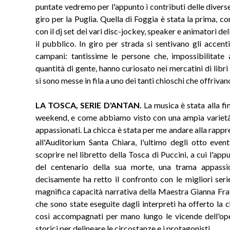
puntate vedremo per l'appunto i contributi delle divers
giro per la Puglia. Quella di Foggia è stata la prima, c
con il dj set dei vari disc-jockey, speaker e animatori de
il pubblico. In giro per strada si sentivano gli accent
campani: tantissime le persone che, impossibilitate
quantità di gente, hanno curiosato nei mercatini di libr
si sono messe in fila a uno dei tanti chioschi che offriva
LA TOSCA, SERIE D'ANTAN.
La musica è stata alla fin
weekend, e come abbiamo visto con una ampia varietà, c
appassionati. La chicca è stata per me andare alla rapp
all'Auditorium Santa Chiara, l'ultimo degli otto even
scoprire nel libretto della Tosca di Puccini, a cui l'a
del centenario della sua morte, una trama appassi
decisamente ha retto il confronto con le migliori serie
magnifica capacità narrativa della Maestra Gianna Frat
che sono state eseguite dagli interpreti ha offerto la ch
così accompagnati per mano lungo le vicende dell'ope
storici per delineare le circostanze e i protagonisti.