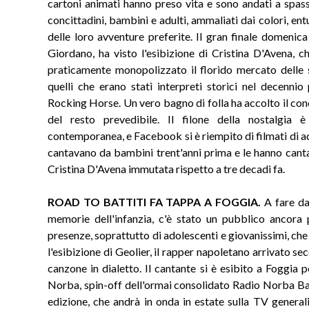
cartoni animati hanno preso vita e sono andati a spass
concittadini, bambini e adulti, ammaliati dai colori, ent
delle loro avventure preferite. Il gran finale domenica
Giordano, ha visto l'esibizione di Cristina D'Avena, ch
praticamente monopolizzato il florido mercato delle s
quelli che erano stati interpreti storici nel decennio
Rocking Horse. Un vero bagno di folla ha accolto il co
del resto prevedibile. Il filone della nostalgia 
contemporanea, e Facebook si è riempito di filmati di a
cantavano da bambini trent'anni prima e le hanno canta
Cristina D'Avena immutata rispetto a tre decadi fa.
ROAD TO BATTITI FA TAPPA A FOGGIA.
A fare da 
memorie dell'infanzia, c'è stato un pubblico ancora
presenze, soprattutto di adolescenti e giovanissimi, ch
l'esibizione di Geolier, il rapper napoletano arrivato 
canzone in dialetto. Il cantante si è esibito a Foggia p
Norba, spin-off dell'ormai consolidato Radio Norba Batt
edizione, che andrà in onda in estate sulla TV general