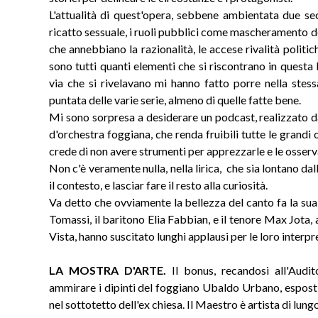
L'attualità di quest'opera, sebbene ambientata due seco
ricatto sessuale, i ruoli pubblici come mascheramento del
che annebbiano la razionalità, le accese rivalità politich
sono tutti quanti elementi che si riscontrano in questa
via che si rivelavano mi hanno fatto porre nella stes
puntata delle varie serie, almeno di quelle fatte bene.
Mi sono sorpresa a desiderare un podcast, realizzato da
d'orchestra foggiana, che renda fruibili tutte le grandi 
crede di non avere strumenti per apprezzarle e le osserv
Non c'è veramente nulla, nella lirica, che sia lontano dal
il contesto, e lasciar fare il resto alla curiosità.
Va detto che ovviamente la bellezza del canto fa la sua 
Tomassi, il baritono Elia Fabbian, e il tenore Max Jota
Vista, hanno suscitato lunghi applausi per le loro interpr
LA MOSTRA D'ARTE.
Il bonus, recandosi all'Audi
ammirare i dipinti del foggiano Ubaldo Urbano, esposti 
nel sottotetto dell'ex chiesa. Il Maestro è artista di lun