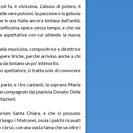
li fa, è vivissima. L'abuso di potere, il
le vere pulsioni, la passione e la gelosia
e in una Italia ancora lontana dall'unità,
 bellissima opera senza tempo, e che via
sa aspettativa con cui attendo la nuova
lla musicista, compositrice e direttrice
opere liriche, perché arrivino anche a chi
a da lontano un po' intimorito.
lo spettatore, si tratta solo di conoscere
parte, e i tre cantanti, la soprano Maria
, accompagnati dal pianista Donato Della
etazioni.
torium Santa Chiara, è che si possono
lungo i Matronei, ossia i palchi ricavati
go corso, con una vasta fama che va oltre i