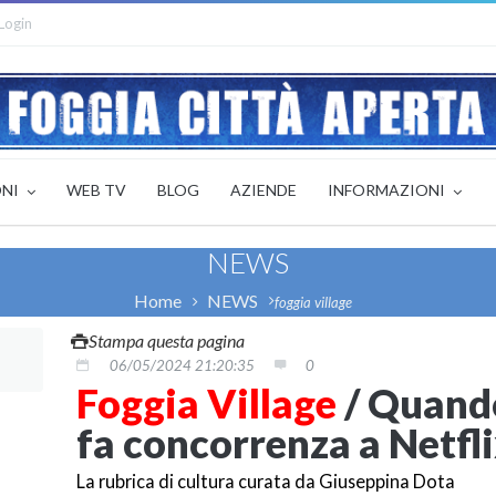
Login
ONI
WEB TV
BLOG
AZIENDE
INFORMAZIONI
NEWS
Home
NEWS
foggia village
Stampa questa pagina
06/05/2024 21:20:35
0
Foggia Village
/ Quando
fa concorrenza a Netfl
La rubrica di cultura curata da Giuseppina Dota