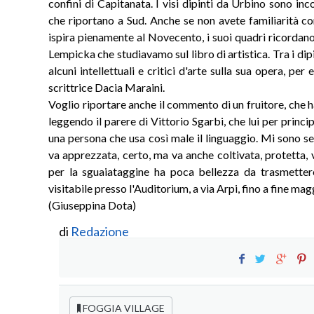
confini di Capitanata. I visi dipinti da Urbino sono inc
che riportano a Sud. Anche se non avete familiarità con
ispira pienamente al Novecento, i suoi quadri ricordan
Lempicka che studiavamo sul libro di artistica. Tra i dip
alcuni intellettuali e critici d'arte sulla sua opera, pe
scrittrice Dacia Maraini.
Voglio riportare anche il commento di un fruitore, che ha
leggendo il parere di Vittorio Sgarbi, che lui per princip
una persona che usa così male il linguaggio. Mi sono sen
va apprezzata, certo, ma va anche coltivata, protetta, 
per la sguaiataggine ha poca bellezza da trasmetter
visitabile presso l'Auditorium, a via Arpi, fino a fine mag
(Giuseppina Dota)
di
Redazione
FOGGIA VILLAGE