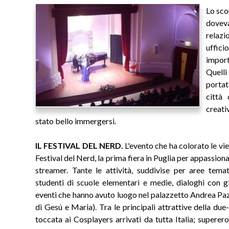
Lo sco
dovev
relaz
uffic
impor
Quelli
portat
città 
creati
stato bello immergersi.
IL FESTIVAL DEL NERD.
L'evento che ha colorato le vie 
Festival del Nerd, la prima fiera in Puglia per appassionat
streamer. Tante le attività, suddivise per aree tema
studenti di scuole elementari e medie, dialoghi con gl
eventi che hanno avuto luogo nel palazzetto Andrea Paz
di Gesú e Maria). Tra le principali attrattive della due
toccata ai Cosplayers arrivati da tutta Italia; superer