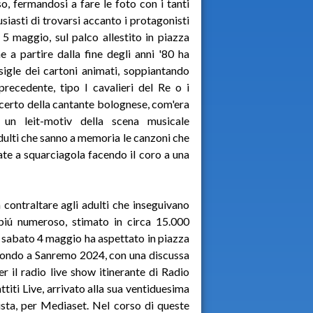
o, fermandosi a fare le foto con i tanti
usiasti di trovarsi accanto i protagonisti
 5 maggio, sul palco allestito in piazza
e a partire dalla fine degli anni '80 ha
igle dei cartoni animati, soppiantando
 precedente, tipo I cavalieri del Re o i
ncerto della cantante bolognese, com'era
è un leit-motiv della scena musicale
dulti che sanno a memoria le canzoni che
te a squarciagola facendo il coro a una
contraltare agli adulti che inseguivano
 piú numeroso, stimato in circa 15.000
e sabato 4 maggio ha aspettato in piazza
secondo a Sanremo 2024, con una discussa
er il radio live show itinerante di Radio
iti Live, arrivato alla sua ventiduesima
ista, per Mediaset. Nel corso di queste