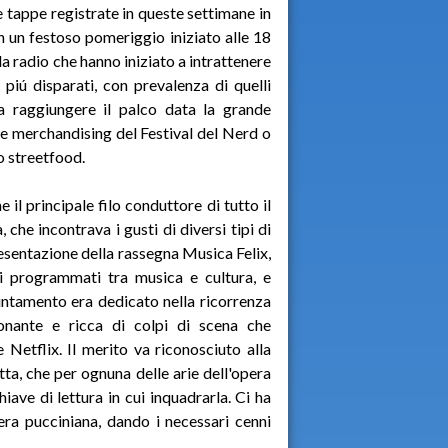
e tappe registrate in queste settimane in
on un festoso pomeriggio iniziato alle 18
lla radio che hanno iniziato a intrattenere
i piú disparati, con prevalenza di quelli
 a raggiungere il palco data la grande
i e merchandising del Festival del Nerd o
no streetfood.
e il principale filo conduttore di tutto il
he incontrava i gusti di diversi tipi di
resentazione della rassegna Musica Felix,
ti programmati tra musica e cultura, e
ppuntamento era dedicato nella ricorrenza
onante e ricca di colpi di scena che
 Netflix. Il merito va riconosciuto alla
ta, che per ognuna delle arie dell'opera
iave di lettura in cui inquadrarla. Ci ha
ra pucciniana, dando i necessari cenni