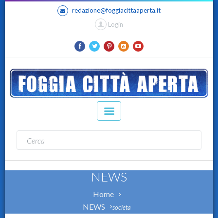
redazione@foggiacittaaperta.it
Login
NEWS
Home
NEWS
societa