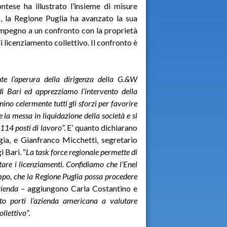
ntese ha illustrato l’insieme di misure
o, la Regione Puglia ha avanzato la sua
mpegno a un confronto con la proprietà
 licenziamento collettivo. Il confronto è
e l’aperura della dirigenza della G.&W
di Bari ed apprezziamo l’intervento della
nino celermente tutti gli sforzi per favorire
e la messa in liquidazione della società e si
 114 posti di lavoro
”. E’ quanto dichiarano
gia, e Gianfranco Micchetti, segretario
 Bari. “
La task force regionale permette di
tare i licenziamenti. Confidiamo che l’Enel
mpo, che la Regione Puglia possa procedere
azienda –
aggiungono Carla Costantino e
o porti l’azienda americana a valutare
ollettivo
”.