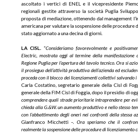
ascoltato i vertici di ENEL e il vicepresidente Piemo
regionali gestite attraverso la società Puglia Svilupp
proposta di mediazione, ottenendo dal management l’i
americana per valutare la sospensione delle procedure di
stato aggiornato a una decina di giorni.
LA CISL.
“
Consideriamo favorevolmente e positivament
Electric, mostrata oggi al termine della manifestazione 
Regione Puglia per l’apertura del tavolo tecnico. Ora si azio
il prosieguo dell’attività produttiva dell’azienda ed escluder
proceda con il blocco dei licenziamenti collettivi salvando i
Carla Costatino, segretario generale della Cisl di Fog
generale della FIM Cisl di Foggia, dopo il presidio di oggi
comprendere quali strade prioritarie intraprendere per evi
chieda alla G.&W. un aumento produttivo e nello stesso te
con l’abbattimento degli oneri nei confronti della stessa 
Gianfranco Micchetti
–. Ora speriamo che il confront
realmente la sospensione delle procedure di licenziamento c