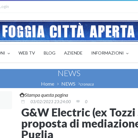
Login
ONI
WEB TV
BLOG
AZIENDE
INFORMAZIONI
NEWS
Home
NEWS
cronaca
Stampa questa pagina
03/02/2023 23:24:00
0
G&W Electric (ex Tozzi 
proposta di mediazione
Puglia