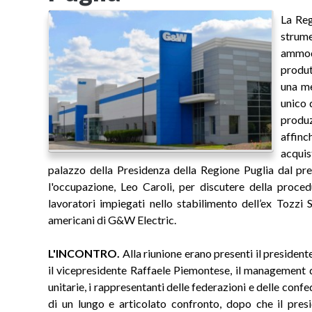
La Reg
strum
ammode
produt
una me
unico 
produz
affinc
acquis
palazzo della Presidenza della Regione Puglia dal pre
l'occupazione, Leo Caroli, per discutere della proced
lavoratori impiegati nello stabilimento dell’ex Tozzi 
americani di G&W Electric.
L'INCONTRO.
Alla riunione erano presenti il presiden
il vicepresidente Raffaele Piemontese, il management d
unitarie, i rappresentanti delle federazioni e delle conf
di un lungo e articolato confronto, dopo che il pre