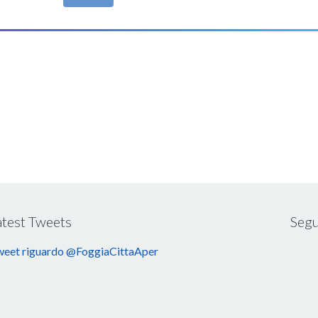
atest Tweets
Segu
eet riguardo @FoggiaCittaAper