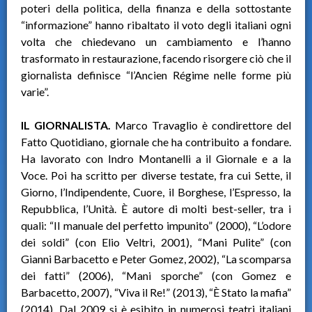
poteri della politica, della finanza e della sottostante
“informazione” hanno ribaltato il voto degli italiani ogni
volta che chiedevano un cambiamento e l’hanno
trasformato in restaurazione, facendo risorgere ciò che il
giornalista definisce “l’Ancien Régime nelle forme più
varie”.
IL GIORNALISTA.
Marco Travaglio è condirettore del
Fatto Quotidiano, giornale che ha contribuito a fondare.
Ha lavorato con Indro Montanelli a il Giornale e a la
Voce. Poi ha scritto per diverse testate, fra cui Sette, il
Giorno, l’Indipendente, Cuore, il Borghese, l’Espresso, la
Repubblica, l’Unità. È autore di molti best-seller, tra i
quali: “Il manuale del perfetto impunito” (2000), “L’odore
dei soldi” (con Elio Veltri, 2001), “Mani Pulite” (con
Gianni Barbacetto e Peter Gomez, 2002), “La scomparsa
dei fatti” (2006), “Mani sporche” (con Gomez e
Barbacetto, 2007), “Viva il Re!” (2013), “È Stato la mafia”
(2014). Dal 2009 si è esibito in numerosi teatri italiani