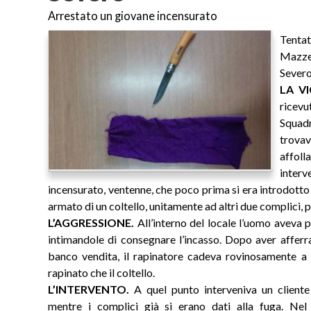
Arrestato un giovane incensurato
Tentat
Mazzeo
Severo
LA V
ricevu
Squad
trova
affoll
inter
incensurato, ventenne, che poco prima si era introdotto
armato di un coltello, unitamente ad altri due complici, 
L’AGGRESSIONE.
All’interno del locale l’uomo aveva pu
intimandole di consegnare l’incasso. Dopo aver afferrat
banco vendita, il rapinatore cadeva rovinosamente a 
rapinato che il coltello.
L’INTERVENTO.
A quel punto interveniva un cliente
mentre i complici già si erano dati alla fuga. Ne