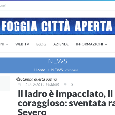
Login
ONI
WEB TV
BLOG
AZIENDE
INFORMAZIONI
NEWS
Home
NEWS
cronaca
Stampa questa pagina
24/12/2014 14:36:05
0
Il ladro è impacciato, il
coraggioso: sventata r
Severo