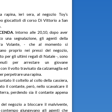
a rapina, ieri sera, al negozio Toy’s
 giocattoli di corso Di Vittorio a San
.
ICENDA
. Intorno alle 20,10, dopo aver
to una segnalazione, gli agenti della
ra Volante, - che al momento si
vano proprio nei pressi del negozio,
ato per gli ultimi regali di Natale -, sono
venuti per arrestare un giovane
 con il volto travisato da calzamaglia ed
per perpetrare una rapina.
ntato il coltello al collo della cassiera,
o il contante, però, nello scavalcare il
terra, perdendo sia il contante appena
 del negozio a bloccare il malvivente,
l contempo giungevano gli agenti che