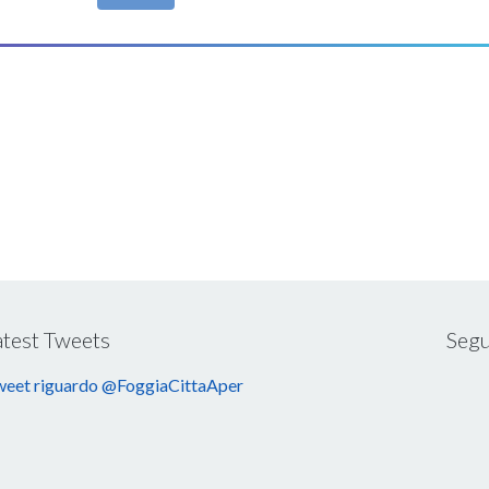
atest Tweets
Segu
eet riguardo @FoggiaCittaAper