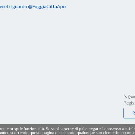
eet riguardo @FoggiaCittaAper
News
Regist
R
per le proprie funzionalità. Se vuoi saperne di più o negare il consenso a tutti
ner, scorrendo questa pagina o cliccando qualunque suo elemento acconsent