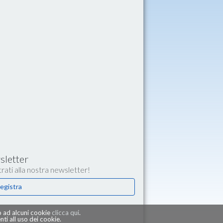
letter
rati alla nostra newsletter!
egistra
 o ad alcuni cookie
clicca qui
.
i all uso dei cookie.