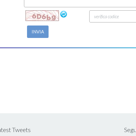
INVIA
atest Tweets
Segu