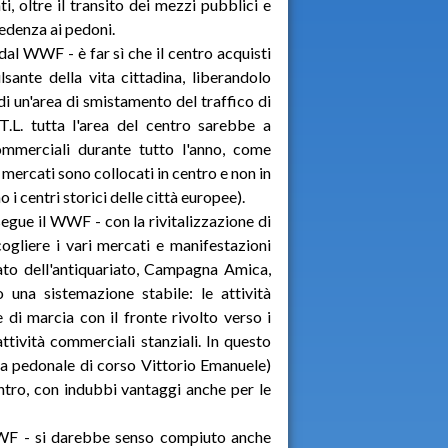
i, oltre il transito dei mezzi pubblici e
cedenza ai pedoni.
al WWF - è far sì che il centro acquisti
sante della vita cittadina, liberandolo
di un'area di smistamento del traffico di
.T.L. tutta l'area del centro sarebbe a
commerciali durante tutto l'anno, come
 mercati sono collocati in centro e non in
 i centri storici delle città europee).
egue il WWF - con la rivitalizzazione di
cogliere i vari mercati e manifestazioni
ato dell'antiquariato, Campagna Amica,
o una sistemazione stabile: le attività
di marcia con il fronte rivolto verso i
ttività commerciali stanziali. In questo
la pedonale di corso Vittorio Emanuele)
entro, con indubbi vantaggi anche per le
WF - si darebbe senso compiuto anche