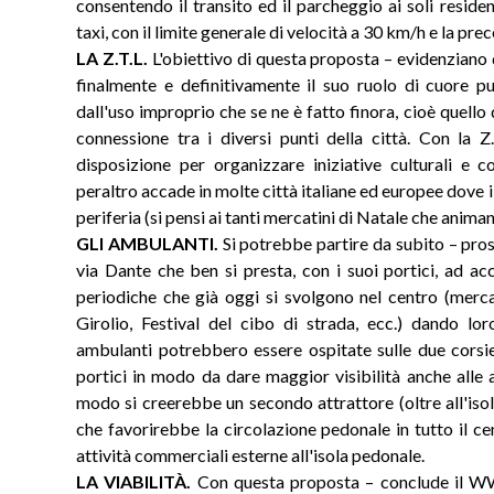
consentendo il transito ed il parcheggio ai soli resident
taxi, con il limite generale di velocità a 30 km/h e la pre
LA Z.T.L.
L'obiettivo di questa proposta – evidenziano d
finalmente e definitivamente il suo ruolo di cuore pul
dall'uso improprio che se ne è fatto finora, cioè quello 
connessione tra i diversi punti della città. Con la Z
disposizione per organizzare iniziative culturali e 
peraltro accade in molte città italiane ed europee dove i
periferia (si pensi ai tanti mercatini di Natale che animano
GLI AMBULANTI.
Si potrebbe partire da subito – pros
via Dante che ben si presta, con i suoi portici, ad ac
periodiche che già oggi si svolgono nel centro (merc
Girolio, Festival del cibo di strada, ecc.) dando lor
ambulanti potrebbero essere ospitate sulle due corsie 
portici in modo da dare maggior visibilità anche alle a
modo si creerebbe un secondo attrattore (oltre all'iso
che favorirebbe la circolazione pedonale in tutto il c
attività commerciali esterne all'isola pedonale.
LA VIABILITÀ.
Con questa proposta – conclude il W