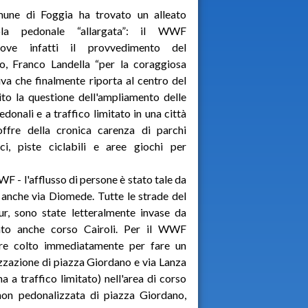
mune di Foggia ha trovato un alleato
isola pedonale “allargata”: il WWF
ove infatti il provvedimento del
o, Franco Landella “per la coraggiosa
tiva che finalmente riporta al centro del
ito la questione dell'ampliamento delle
edonali e a traffico limitato in una città
offre della cronica carenza di parchi
ci, piste ciclabili e aree giochi per
WF - l'afflusso di persone è stato tale da
o anche via Diomede. Tutte le strade del
r, sono state letteralmente invase da
zato anche corso Cairoli. Per il WWF
ere colto immediatamente per fare un
izzazione di piazza Giordano e via Lanza
na a traffico limitato) nell'area di corso
non pedonalizzata di piazza Giordano,