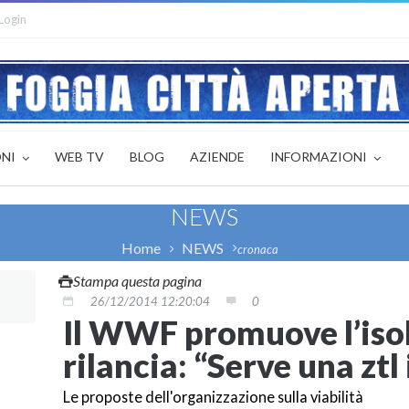
Login
ONI
WEB TV
BLOG
AZIENDE
INFORMAZIONI
NEWS
Home
NEWS
cronaca
Stampa questa pagina
26/12/2014 12:20:04
0
Il WWF promuove l’iso
rilancia: “Serve una ztl
Le proposte dell'organizzazione sulla viabilità