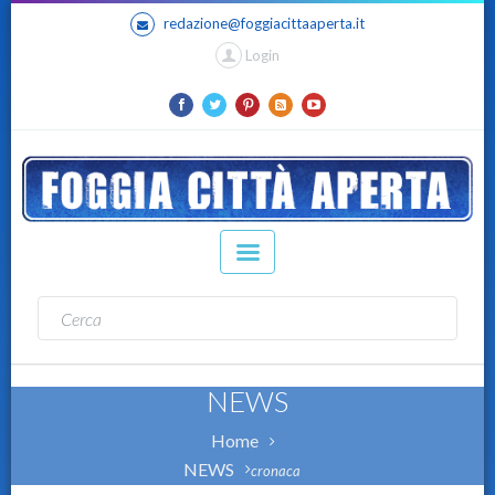
redazione@foggiacittaaperta.it
Login
NEWS
Home
NEWS
cronaca