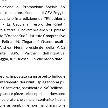
ociazione di Promozione Sociale So’
os, in collaborazione con il CSV Foggia,
zza la prima edizione de "Rifiuthlon a
a - La Caccia al Tesoro dei Rifiuti".
to si terrà l'8 novembre alle 9.30 presso
tuto "Ordona Sud" - Istituto Comprensivo
 Feltre - N. Zingarelli". Grande ospite
Andrea Nesi, presidente della AICS
nte APS. Partner dell’iniziativa:
oggia, APS Aicsse ETS che hanno dato il
tesoro, impostata su un aspetto ludico e
nferimento dei rifiuti, spiegando ai più
ea Castriotta, presidente di So’ Bellicos -.
i guanti e pinze telescopiche e dovranno
 colorato che simula i contenitori della
azione ai bambini e non mancheranno le