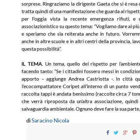
sorprese. Ringraziamo la dirigente Gaeta che si è resa di
tratta quindi di una manifestazione che guarda al rispett
per Foggia vista la recente emergenza rifiuti, e
associazionistico su questo tema: ”Vogliamo dare ai più
e speriamo che sia reiterata anche in futuro. Vorremm
anche in altre scuole e in altri centri della provincia, 
questa possibilità”.
IL TEMA
. Un tema, quello del rispetto per l’ambiente 
facendo tanto: “Se i cittadini fossero messi in condizion
apporto – aggiunge Andrea Castriotta -. In città q
l’ecocompattatore Coripet all’interno di un punto vendi
raccolta tappi è andata benissimo (raccolte circa 7 tonne
che verrà riproposta da un’altra associazione, quindi 
salvaguardia ambientale. Ognuno deve fare la sua parte,
di
Saracino Nicola