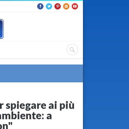
r spiegare ai più
'ambiente: a
on"