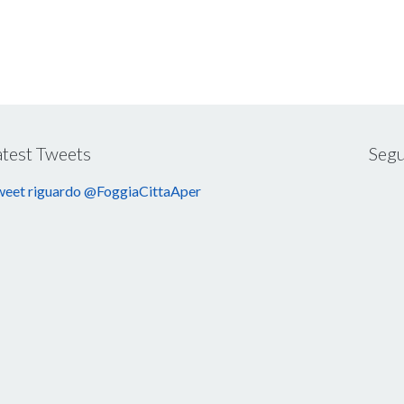
atest Tweets
Segu
eet riguardo @FoggiaCittaAper