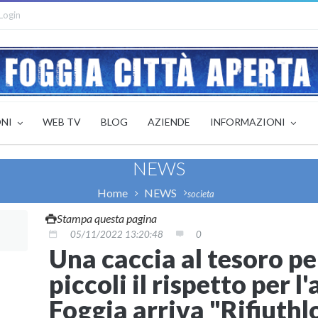
Login
ONI
WEB TV
BLOG
AZIENDE
INFORMAZIONI
NEWS
Home
NEWS
societa
Stampa questa pagina
05/11/2022 13:20:48
0
Una caccia al tesoro pe
piccoli il rispetto per l
Foggia arriva "Rifiuthl