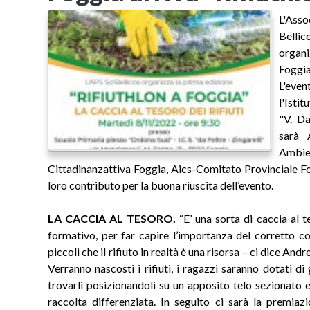
L'Ass
Bellic
organi
Foggi
L'even
l'Isti
"V. Da
sarà 
Ambie
Cittadinanzattiva Foggia, Aics-Comitato Provinciale F
loro contributo per la buona riuscita dell’evento.
LA CACCIA AL TESORO.
“E’ una sorta di caccia al 
formativo, per far capire l’importanza del corretto co
piccoli che il rifiuto in realtà è una risorsa – ci dice Andr
Verranno nascosti i rifiuti, i ragazzi saranno dotati d
trovarli posizionandoli su un apposito telo sezionato e
raccolta differenziata. In seguito ci sarà la premi