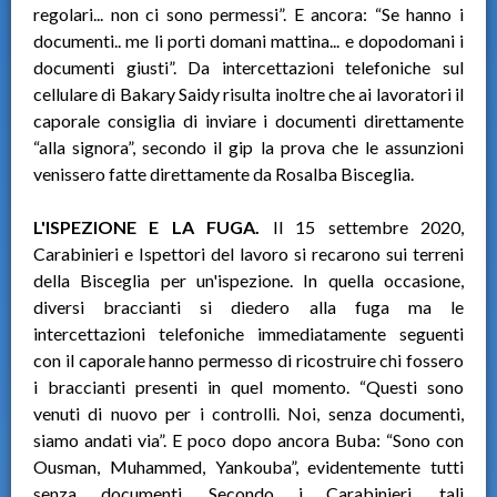
regolari... non ci sono permessi”. E ancora: “Se hanno i
documenti.. me li porti domani mattina... e dopodomani i
documenti giusti”. Da intercettazioni telefoniche sul
cellulare di Bakary Saidy risulta inoltre che ai lavoratori il
caporale consiglia di inviare i documenti direttamente
“alla signora”, secondo il gip la prova che le assunzioni
venissero fatte direttamente da Rosalba Bisceglia.
L'ISPEZIONE E LA FUGA.
Il 15 settembre 2020,
Carabinieri e Ispettori del lavoro si recarono sui terreni
della Bisceglia per un'ispezione. In quella occasione,
diversi braccianti si diedero alla fuga ma le
intercettazioni telefoniche immediatamente seguenti
con il caporale hanno permesso di ricostruire chi fossero
i braccianti presenti in quel momento. “Questi sono
venuti di nuovo per i controlli. Noi, senza documenti,
siamo andati via”. E poco dopo ancora Buba: “Sono con
Ousman, Muhammed, Yankouba”, evidentemente tutti
senza documenti. Secondo i Carabinieri, tali