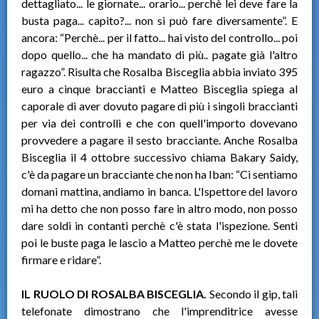
dettagliato... le giornate... orario... perchè lei deve fare la
busta paga... capito?... non si può fare diversamente”. E
ancora: “Perchè... per il fatto... hai visto del controllo... poi
dopo quello... che ha mandato di più.. pagate già l'altro
ragazzo”. Risulta che Rosalba Bisceglia abbia inviato 395
euro a cinque braccianti e Matteo Bisceglia spiega al
caporale di aver dovuto pagare di più i singoli braccianti
per via dei controlli e che con quell'importo dovevano
provvedere a pagare il sesto bracciante. Anche Rosalba
Bisceglia il 4 ottobre successivo chiama Bakary Saidy,
c'è da pagare un bracciante che non ha Iban: “Ci sentiamo
domani mattina, andiamo in banca. L'Ispettore del lavoro
mi ha detto che non posso fare in altro modo, non posso
dare soldi in contanti perchè c'è stata l'ispezione. Senti
poi le buste paga le lascio a Matteo perchè me le dovete
firmare e ridare”.
IL RUOLO DI ROSALBA BISCEGLIA.
Secondo il gip, tali
telefonate dimostrano che l'imprenditrice avesse