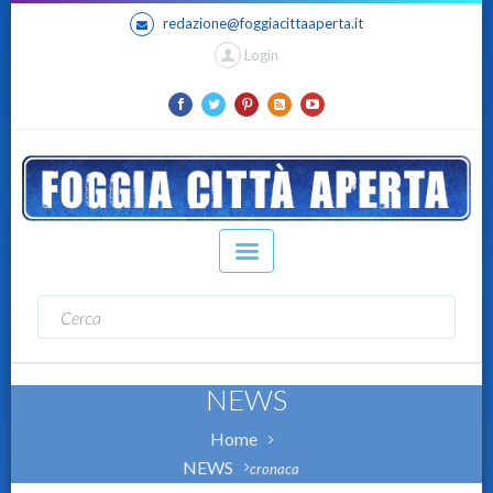
redazione@foggiacittaaperta.it
Login
NEWS
Home
NEWS
cronaca