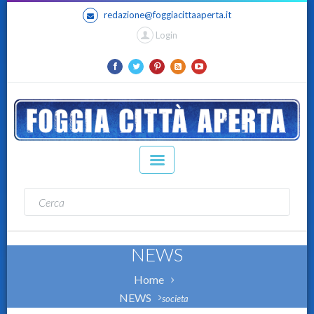
redazione@foggiacittaaperta.it
Login
NEWS
Home
NEWS
societa