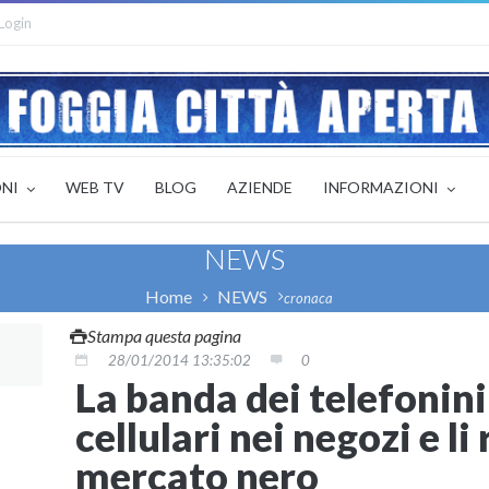
Login
ONI
WEB TV
BLOG
AZIENDE
INFORMAZIONI
NEWS
Home
NEWS
cronaca
Stampa questa pagina
28/01/2014 13:35:02
0
La banda dei telefonini
cellulari nei negozi e li
mercato nero