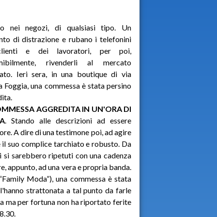
no nei negozi, di qualsiasi tipo. Un
o di distrazione e rubano i telefonini
lienti e dei lavoratori, per poi,
mibilmente, rivenderli al mercato
sato. Ieri sera, in una boutique di via
a Foggia, una commessa è stata persino
ita.
OMMESSA AGGREDITA IN UN'ORA DI
A
. Stando alle descrizioni ad essere
ore. A dire di una testimone poi, ad agire
il suo complice tarchiato e robusto. Da
ini si sarebbero ripetuti con una cadenza
re, appunto, ad una vera e propria banda.
 (“Family Moda”), una commessa è stata
, l'hanno strattonata a tal punto da farle
ta ma per fortuna non ha riportato ferite
18.30.