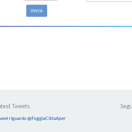
INVIA
atest Tweets
Segu
eet riguardo @FoggiaCittaAper