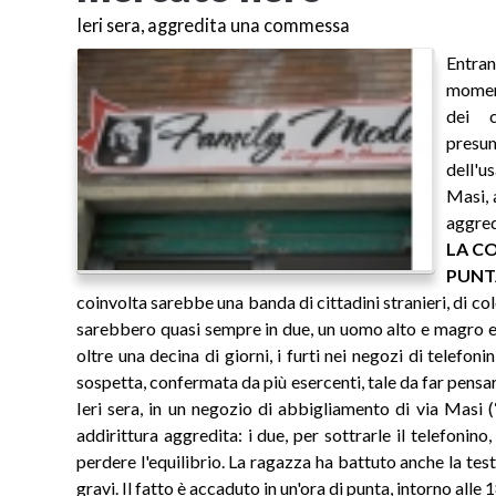
Ieri sera, aggredita una commessa
Entra
moment
dei c
presu
dell'u
Masi, 
aggred
LA C
PUNT
coinvolta sarebbe una banda di cittadini stranieri, di col
sarebbero quasi sempre in due, un uomo alto e magro e 
oltre una decina di giorni, i furti nei negozi di telefon
sospetta, confermata da più esercenti, tale da far pensa
Ieri sera, in un negozio di abbigliamento di via Masi
addirittura aggredita: i due, per sottrarle il telefonino
perdere l'equilibrio. La ragazza ha battuto anche la tes
gravi. Il fatto è accaduto in un'ora di punta, intorno alle 