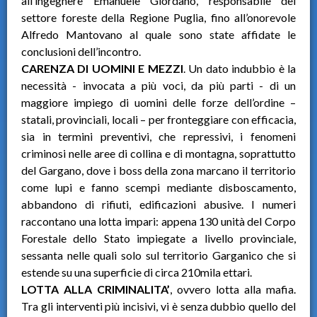
all’ingegnere Emanuele Giordano, responsabile del
settore foreste della Regione Puglia, fino all’onorevole
Alfredo Mantovano al quale sono state affidate le
conclusioni dell’incontro.
CARENZA DI UOMINI E MEZZI
. Un dato indubbio è la
necessità - invocata a più voci, da più parti - di un
maggiore impiego di uomini delle forze dell’ordine –
statali, provinciali, locali – per fronteggiare con efficacia,
sia in termini preventivi, che repressivi, i fenomeni
criminosi nelle aree di collina e di montagna, soprattutto
del Gargano, dove i boss della zona marcano il territorio
come lupi e fanno scempi mediante disboscamento,
abbandono di rifiuti, edificazioni abusive. I numeri
raccontano una lotta impari: appena 130 unità del Corpo
Forestale dello Stato impiegate a livello provinciale,
sessanta nelle quali solo sul territorio Garganico che si
estende su una superficie di circa 210mila ettari.
LOTTA ALLA CRIMINALITA’
, ovvero lotta alla mafia.
Tra gli interventi più incisivi, vi è senza dubbio quello del