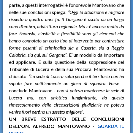
parte, a questi interrogativi è l’onorevole Mantovano che
nelle sue conclusioni spiega:
“Oggi la situazione è migliore
rispetto a quattro anni fa. Il Gargano è uscito da un lungo
cono d’ombra, addirittura regionale
.
Ma c’è ancora molto da
fare. Fantasia, elasticità e flessibilità sono gli elementi che
hanno connotato un certo tipo di intervento per contrastare
forme pesanti di criminalità sia a Caserta, sia a Reggio
Calabria, sia qui, sul Gargano”
. E’ un modello da importare
ed applicare. E sulla questione della soppressione del
Tribunale di Lucera e della sua Procura, Mantovano ha
chiosato:
“La sede di Lucera salta perché il territorio non ha
saputo fare politicamente un gioco di squadra. Forse
–
conclude Mantovano -
non si poteva mantenere la sede di
Lucera ma, con un’ottica lungimirante, da questo
rimescolamento delle circoscrizioni giudiziarie ne poteva
venire fuori perfino un assetto migliore”
.
UN BREVE ESTRATTO DELLE CONCLUSIONI
DELL'ON. ALFREDO MANTOVANO -
GUARDA IL