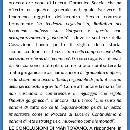
procuratore capo di Lucera, Domenico Seccia, che ha
offerto un quadro generale nel quale iscrivere il
fenomeno oggetto dell’incontro. Seccia contesta
fermamente
“la tendenza negazionista, limitativa del
fenomeno mafioso sul Gargano e questo non
nell’apprezzamento giudiziario”
- dove le sentenze della
Cassazione hanno posto il sigillo della storia,
riconoscendone l’esistenza -
“ma nella comprensione della
percezione esterna del fenomeno”
. Gli interrogativi sollevati
da Seccia sono molteplici: come si può combattere la
mafia garganica se parliamo ancora di
“gradualità mafiose,
se la chiamiamo ancora ‘faida’, negandole di fatto il crisma
della pericolosità e gravità?”
. Come affrontare la mafia “
se
non riusciamo a comprendere il linguaggio che regola
l’habitus garganico?”
. E ancora, da ultimo: “
Che senso ha
parlare di tutto ciò se la ‘Squadra-Stato’ perde un pezzo
importante come la Procura di Lucera? Continuiamo a
parlare di rete e strategie e ci muoviamo come le monadi”
.
LE CONCLUSIONI DI MANTOVANO
. A rispondere, in