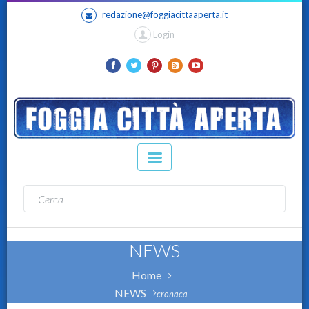
redazione@foggiacittaaperta.it
Login
NEWS
Home
NEWS
cronaca