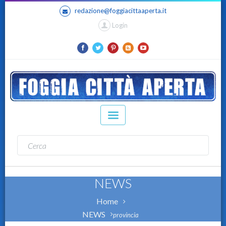
redazione@foggiacittaaperta.it
Login
NEWS
Home
NEWS
provincia