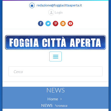
redazione@foggiacittaaperta.it
Login
NEWS
Home
NEWS
cronaca