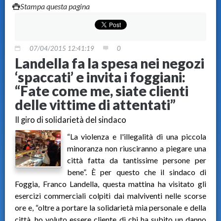
Stampa questa pagina
07/04/2015 12:41:19
0
Landella fa la spesa nei negozi
‘spaccati’ e invita i foggiani:
“Fate come me, siate clienti
delle vittime di attentati”
Il giro di solidarietà del sindaco
“La violenza e l'illegalità di una piccola
minoranza non riusciranno a piegare una
città fatta da tantissime persone per
bene”. È per questo che il sindaco di
Foggia, Franco Landella, questa mattina ha visitato gli
esercizi commerciali colpiti dai malviventi nelle scorse
ore e, “oltre a portare la solidarietà mia personale e della
città, ho voluto essere cliente di chi ha subito un danno