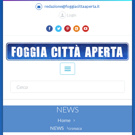
redazione@foggiacittaaperta.it
Login
NEWS
Home
NEWS
cronaca