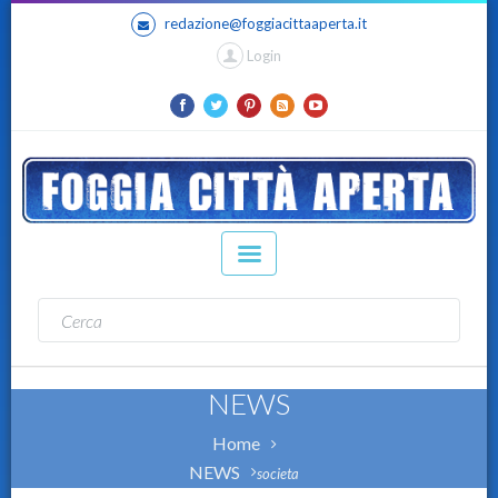
redazione@foggiacittaaperta.it
Login
NEWS
Home
NEWS
societa